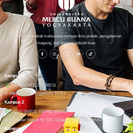
UMBY membekali mahasiswa dengan ilmu praktis, pengalaman
magang, dan koneksi industri luas.
Kampus 1
0274-6498212, 6498211
Jl. Wates Km. 10 Yogyakarta 55753
Kampus 2
0274-584922, 550703, 550704
Jl. Jembatan Merah No. 84C Gejayan, Yogyakarta 55283
Kampus 3