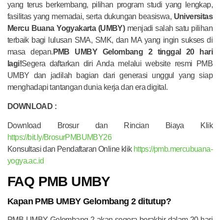
yang terus berkembang, pilihan program studi yang lengkap,
fasilitas yang memadai, serta dukungan beasiswa,
Universitas
Mercu Buana Yogyakarta (UMBY)
menjadi salah satu pilihan
terbaik bagi lulusan SMA, SMK, dan MA yang ingin sukses di
masa depan.
PMB UMBY Gelombang 2 tinggal 20 hari
lagi!
Segera daftarkan diri Anda melalui website resmi PMB
UMBY dan jadilah bagian dari generasi unggul yang siap
menghadapi tantangan dunia kerja dan era digital.
DOWNLOAD :
Download Brosur dan Rincian Biaya Klik
https://bit.ly/BrosurPMBUMBY26
Konsultasi dan Pendaftaran Online klik
https://pmb.mercubuana-
yogya.ac.id
FAQ PMB UMBY
Kapan PMB UMBY Gelombang 2 ditutup?
PMB UMBY Gelombang 2 akan segera berakhir dalam 20 hari