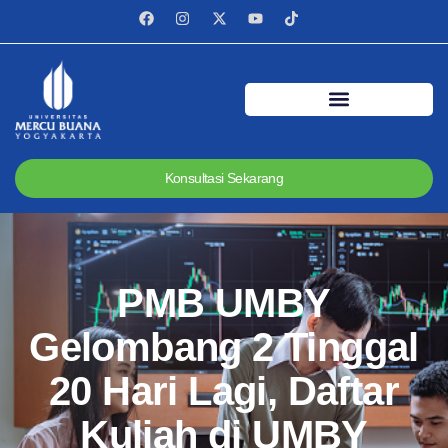
Konsultasi Sekarang
PMB UMBY
Gelombang 2 Tinggal
20 Hari Lagi, Daftar
Kuliah di UMBY