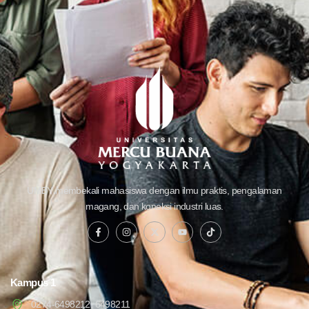
UMBY membekali mahasiswa dengan ilmu praktis, pengalaman
magang, dan koneksi industri luas.
Kampus 1
0274-6498212, 6498211