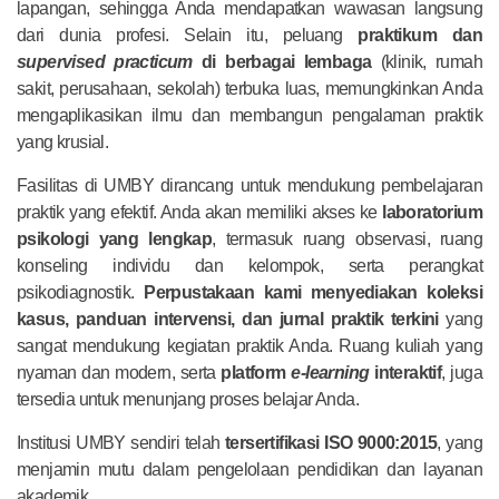
lapangan, sehingga Anda mendapatkan wawasan langsung
dari dunia profesi. Selain itu, peluang
praktikum dan
supervised practicum
di berbagai lembaga
(klinik, rumah
sakit, perusahaan, sekolah) terbuka luas, memungkinkan Anda
mengaplikasikan ilmu dan membangun pengalaman praktik
yang krusial.
Fasilitas di UMBY dirancang untuk mendukung pembelajaran
praktik yang efektif. Anda akan memiliki akses ke
laboratorium
psikologi yang lengkap
, termasuk ruang observasi, ruang
konseling individu dan kelompok, serta perangkat
psikodiagnostik.
Perpustakaan kami menyediakan koleksi
kasus, panduan intervensi, dan jurnal praktik terkini
yang
sangat mendukung kegiatan praktik Anda. Ruang kuliah yang
nyaman dan modern, serta
platform
e-learning
interaktif
, juga
tersedia untuk menunjang proses belajar Anda.
Institusi UMBY sendiri telah
tersertifikasi ISO 9000:2015
, yang
menjamin mutu dalam pengelolaan pendidikan dan layanan
akademik.