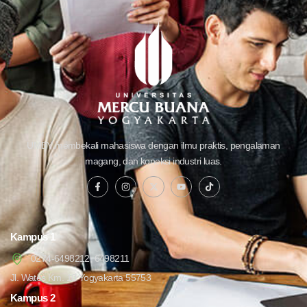
UMBY membekali mahasiswa dengan ilmu praktis, pengalaman
magang, dan koneksi industri luas.
Kampus 1
0274-6498212, 6498211
Jl. Wates Km. 10 Yogyakarta 55753
Kampus 2