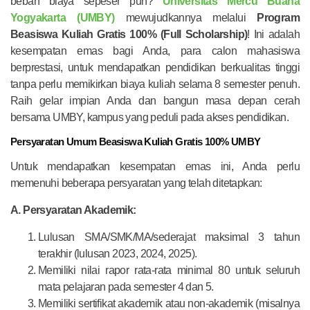
beban biaya sepeser pun?
Universitas Mercu Buana
Yogyakarta (UMBY)
mewujudkannya melalui
Program
Beasiswa Kuliah Gratis 100% (Full Scholarship)
! Ini adalah
kesempatan emas bagi Anda, para calon mahasiswa
berprestasi, untuk mendapatkan pendidikan berkualitas tinggi
tanpa perlu memikirkan biaya kuliah selama 8 semester penuh.
Raih gelar impian Anda dan bangun masa depan cerah
bersama UMBY, kampus yang peduli pada akses pendidikan.
Persyaratan Umum Beasiswa Kuliah Gratis 100% UMBY
Untuk mendapatkan kesempatan emas ini, Anda perlu
memenuhi beberapa persyaratan yang telah ditetapkan:
A. Persyaratan Akademik:
Lulusan SMA/SMK/MA/sederajat maksimal 3 tahun
terakhir (lulusan 2023, 2024, 2025).
Memiliki nilai rapor rata-rata minimal 80 untuk seluruh
mata pelajaran pada semester 4 dan 5.
Memiliki sertifikat akademik atau non-akademik (misalnya