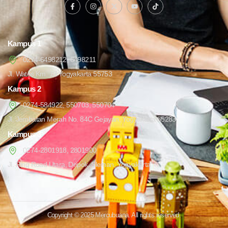
Kampus 1
0274-6498212, 6498211
Jl. Wates Km. 10 Yogyakarta 55753
Kampus 2
0274-584922, 550703, 550704
Jl. Jembatan Merah No. 84C Gejayan, Yogyakarta 55283
Kampus 3
0274-2801918, 2801900
Jl. Ring Road Utara, Depok, Sleman, Yogyakarta
Copyright © 2025 Mercubuana. All rights reserved.