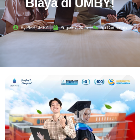
Biaya di UMBY!
By
PMB UMBY
August 7, 2025
No Comments