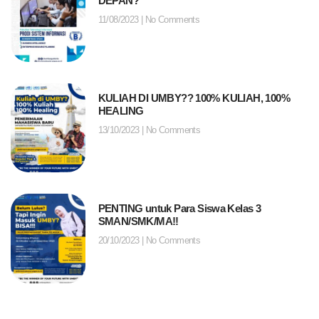
DEPAN?
11/08/2023
No Comments
KULIAH DI UMBY?? 100% KULIAH, 100%
HEALING
13/10/2023
No Comments
PENTING untuk Para Siswa Kelas 3
SMAN/SMK/MA!!
20/10/2023
No Comments