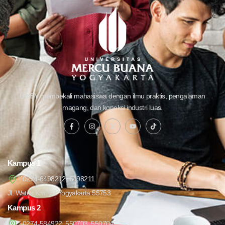
UMBY membekali mahasiswa dengan ilmu praktis, pengalaman
magang, dan koneksi industri luas.
Kampus 1
0274-6498212, 6498211
Jl. Wates Km. 10 Yogyakarta 55753
Kampus 2
0274-584922, 550703, 550704