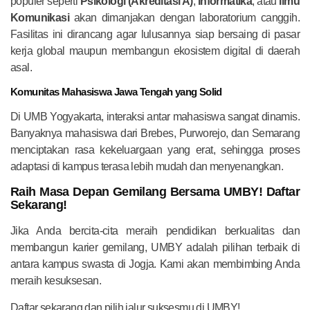
populer seperti
Psikologi (Akreditasi A)
,
Informatika
, atau
Ilmu
Komunikasi
akan dimanjakan dengan laboratorium canggih.
Fasilitas ini dirancang agar lulusannya siap bersaing di pasar
kerja global maupun membangun ekosistem digital di daerah
asal.
Komunitas Mahasiswa Jawa Tengah yang Solid
Di UMB Yogyakarta, interaksi antar mahasiswa sangat dinamis.
Banyaknya mahasiswa dari Brebes, Purworejo, dan Semarang
menciptakan rasa kekeluargaan yang erat, sehingga proses
adaptasi di kampus terasa lebih mudah dan menyenangkan.
Raih Masa Depan Gemilang Bersama UMBY! Daftar
Sekarang!
Jika Anda bercita-cita meraih pendidikan berkualitas dan
membangun karier gemilang, UMBY adalah pilihan terbaik di
antara kampus swasta di Jogja. Kami akan membimbing Anda
meraih kesuksesan.
Daftar sekarang dan pilih jalur suksesmu di UMBY!