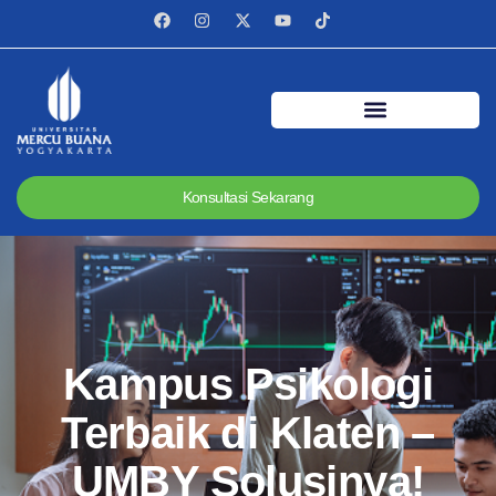
Konsultasi Sekarang
Kampus Psikologi
Terbaik di Klaten –
UMBY Solusinya!