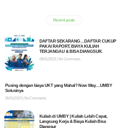
Recent posts
DAFTAR SEKARANG…DAFTAR CUKUP
PAKAI RAPORT, BIAYA KULIAH
TERJANGAU & BISA DIANGSUR.
09/01/2023
No Comments
Pusing dengan biaya UKT yang Mahal? Now Way…UMBY
Solusinya
26/01/2023
No Comments
Kuliah di UMBY | Kuliah Lebih Cepat,
Langsung Kerja & Biaya Kuliah Bisa
Diangsur