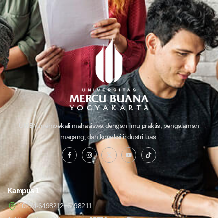
UMBY membekali mahasiswa dengan ilmu praktis, pengalaman
magang, dan koneksi industri luas.
Kampus 1
0274-6498212, 6498211