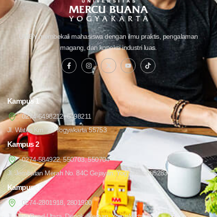
UMBY membekali mahasiswa dengan ilmu praktis, pengalaman
magang, dan koneksi industri luas.
Kampus 1
0274-6498212, 6498211
Jl. Wates Km. 10 Yogyakarta 55753
Kampus 2
0274-584922, 550703, 550704
Jl. Jembatan Merah No. 84C Gejayan, Yogyakarta 55283
Kampus 3
0274-2801918, 2801900
Jl. Ring Road Utara, Depok, Sleman, Yogyakarta