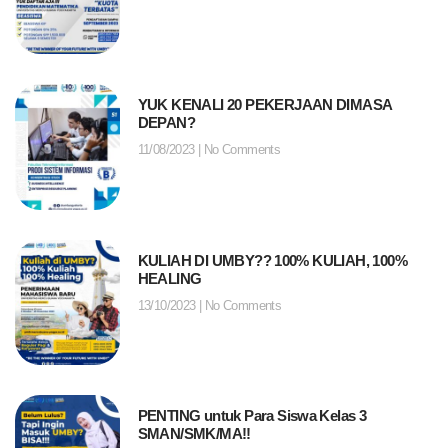
YUK KENALI 20 PEKERJAAN DIMASA
DEPAN?
11/08/2023
No Comments
KULIAH DI UMBY?? 100% KULIAH, 100%
HEALING
13/10/2023
No Comments
PENTING untuk Para Siswa Kelas 3
SMAN/SMK/MA!!