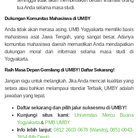
sehingga tidak akan memberatkan beban finansial orang
tua Anda selama masa studi.
Dukungan Komunitas Mahasiswa di UMBY
Anda tidak akan merasa asing. UMB Yogyakarta memiliki basis
mahasiswa asal Jawa Tengah, yang sangat besar. Adanya
komunitas mahasiswa daerah memastikan Anda mendapatkan
dukungan moral dan informasi selama masa studi di
Yogyakarta.
Raih Masa Depan Gemilang di UMBY! Daftar Sekarang!
Jangan ragu untuk melangkah. Jika Anda mencari kualitas yang
setara atau bahkan melampaui standar Terbaik, UMBY adalah
jawaban yang tepat.
Daftar sekarang dan pilih jalur suksesmu di UMBY!
Kunjungi situs kami:
Universitas Mercu Buana
Yogyakarta
&
PMB UMBY
Info lebih lanjut:
0812 2603 0678 (Warsito)
,
0851-0043-
7654 (Mb Desti)