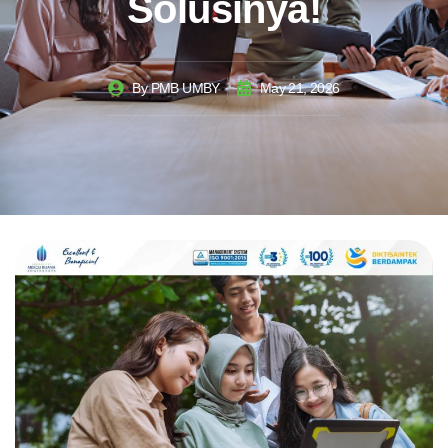
Solusinya!
By
PMB UMBY
May 21, 2026