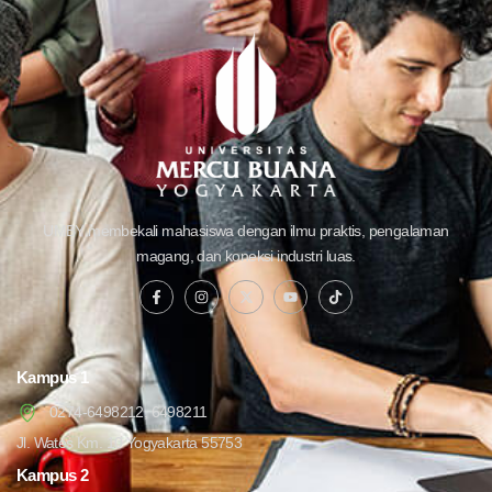
UMBY membekali mahasiswa dengan ilmu praktis, pengalaman
magang, dan koneksi industri luas.
Kampus 1
0274-6498212, 6498211
Jl. Wates Km. 10 Yogyakarta 55753
Kampus 2