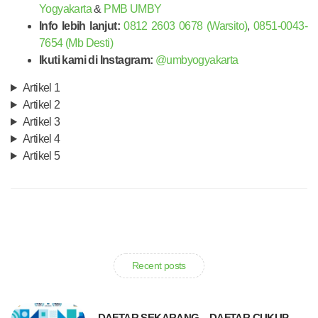
Yogyakarta
&
PMB UMBY
Info lebih lanjut:
0812 2603 0678 (Warsito)
,
0851-0043-
7654 (Mb Desti)
Ikuti kami di Instagram:
@umbyogyakarta
Artikel 1
Artikel 2
Artikel 3
Artikel 4
Artikel 5
Recent posts
DAFTAR SEKARANG…DAFTAR CUKUP