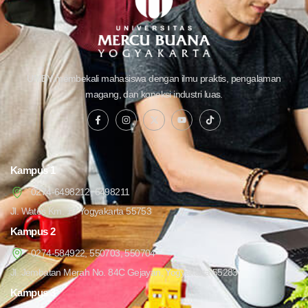
UMBY membekali mahasiswa dengan ilmu praktis, pengalaman
magang, dan koneksi industri luas.
Kampus 1
0274-6498212, 6498211
Jl. Wates Km. 10 Yogyakarta 55753
Kampus 2
0274-584922, 550703, 550704
Jl. Jembatan Merah No. 84C Gejayan, Yogyakarta 55283
Kampus 3