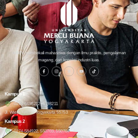
UMBY membekali mahasiswa dengan ilmu praktis, pengalaman
magang, dan koneksi industri luas.
Kampus 1
0274-6498212, 6498211
Jl. Wates Km. 10 Yogyakarta 55753
Kampus 2
0274-584922, 550703, 550704