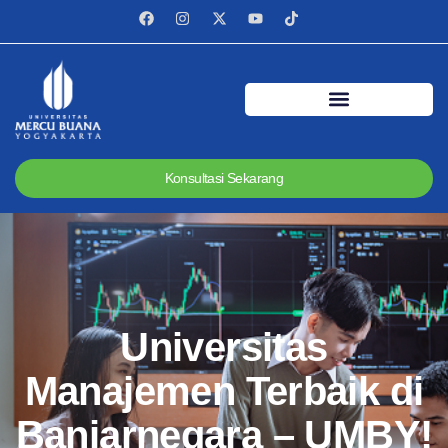
Konsultasi Sekarang
Universitas
Manajemen Terbaik di
Banjarnegara – UMBY!