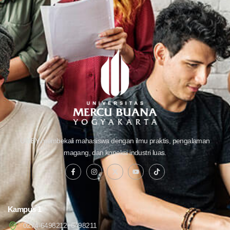
UMBY membekali mahasiswa dengan ilmu praktis, pengalaman
magang, dan koneksi industri luas.
Kampus 1
0274-6498212, 6498211