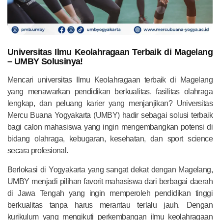
Universitas Ilmu Keolahragaan Terbaik di Magelang
– UMBY Solusinya!
Mencari universitas Ilmu Keolahragaan terbaik di Magelang
yang menawarkan pendidikan berkualitas, fasilitas olahraga
lengkap, dan peluang karier yang menjanjikan? Universitas
Mercu Buana Yogyakarta (UMBY) hadir sebagai solusi terbaik
bagi calon mahasiswa yang ingin mengembangkan potensi di
bidang olahraga, kebugaran, kesehatan, dan sport science
secara profesional.
Berlokasi di Yogyakarta yang sangat dekat dengan Magelang,
UMBY menjadi pilihan favorit mahasiswa dari berbagai daerah
di Jawa Tengah yang ingin memperoleh pendidikan tinggi
berkualitas tanpa harus merantau terlalu jauh. Dengan
kurikulum yang mengikuti perkembangan ilmu keolahragaan