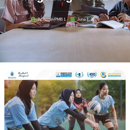
By
Admin PMB 1
June 1, 2026