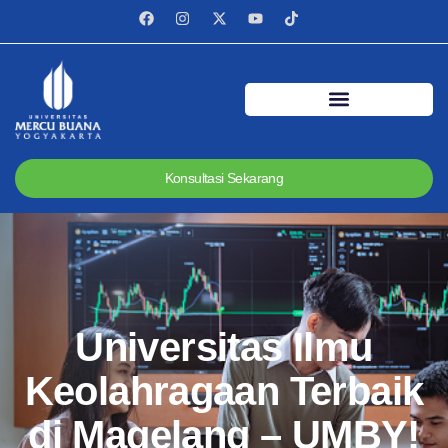
Konsultasi Sekarang
Universitas Ilmu
Keolahragaan Terbaik
di Magelang – UMBY!