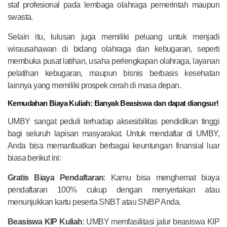
staf profesional pada lembaga olahraga pemerintah maupun
swasta.
Selain itu, lulusan juga memiliki peluang untuk menjadi
wirausahawan di bidang olahraga dan kebugaran, seperti
membuka pusat latihan, usaha perlengkapan olahraga, layanan
pelatihan kebugaran, maupun bisnis berbasis kesehatan
lainnya yang memiliki prospek cerah di masa depan.
Kemudahan Biaya Kuliah: Banyak Beasiswa dan dapat diangsur!
UMBY sangat peduli terhadap aksesibilitas pendidikan tinggi
bagi seluruh lapisan masyarakat. Untuk mendaftar di UMBY,
Anda bisa memanfaatkan berbagai keuntungan finansial luar
biasa berikut ini:
Gratis Biaya Pendaftaran
: Kamu bisa menghemat biaya
pendaftaran 100% cukup dengan menyertakan atau
menunjukkan kartu peserta SNBT atau SNBP Anda.
Beasiswa KIP Kuliah
: UMBY memfasilitasi jalur beasiswa KIP