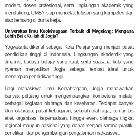
modern, dosen profesional, serta lingkungan akademik yang
mendukung, UMBY siap mencetak lulusan yang kompeten dan
siap bersaing di dunia kerja.
Universitas Ilmu Keolahragaan Terbaik di Magelang: Mengapa
Lebih Baik Kuliah di Jogja?
Yogyakarta dikenal sebagai Kota Pelajar yang menjadi pusat
pendidikan tinggi di Indonesia. Lingkungan akademik yang
dinamis, budaya belajar yang kuat, serta suasana kota yang
nyaman menjadikan Jogja sebagai tempat ideal untuk
menempuh pendidikan tinggi.
Bagi mahasiswa Ilmu Keolahragaan, Jogja menawarkan
banyak peluang untuk mengembangkan kompetensi melalui
berbagai kegiatan olahraga dan kesehatan. Terdapat banyak
klub olahraga, pusat kebugaran, sekolah olahraga, komunitas
atlet, organisasi kepemudaan, hingga event olahraga tingkat
regional maupun nasional yang dapat menjadi sarana praktik,
penelitian, dan pengembangan pengalaman mahasiswa.