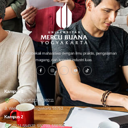
UMBY membekali mahasiswa dengan ilmu praktis, pengalaman
magang, dan koneksi industri luas.
Kampus 1
0274-6498212, 6498211
Jl. Wates Km. 10 Yogyakarta 55753
Kampus 2
0274-584922, 550703, 550704