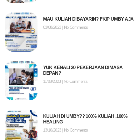
MAU KULIAH DIBAYARIN? FKIP UMBY AJA
03/08/2023
No Comments
YUK KENALI 20 PEKERJAAN DIMASA
DEPAN?
11/08/2023
No Comments
KULIAH DI UMBY?? 100% KULIAH, 100%
HEALING
13/10/2023
No Comments