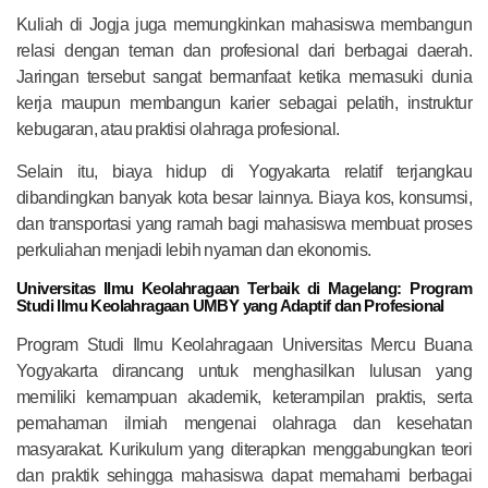
Kuliah di Jogja juga memungkinkan mahasiswa membangun
relasi dengan teman dan profesional dari berbagai daerah.
Jaringan tersebut sangat bermanfaat ketika memasuki dunia
kerja maupun membangun karier sebagai pelatih, instruktur
kebugaran, atau praktisi olahraga profesional.
Selain itu, biaya hidup di Yogyakarta relatif terjangkau
dibandingkan banyak kota besar lainnya. Biaya kos, konsumsi,
dan transportasi yang ramah bagi mahasiswa membuat proses
perkuliahan menjadi lebih nyaman dan ekonomis.
Universitas Ilmu Keolahragaan Terbaik di Magelang: Program
Studi Ilmu Keolahragaan UMBY yang Adaptif dan Profesional
Program Studi Ilmu Keolahragaan Universitas Mercu Buana
Yogyakarta dirancang untuk menghasilkan lulusan yang
memiliki kemampuan akademik, keterampilan praktis, serta
pemahaman ilmiah mengenai olahraga dan kesehatan
masyarakat. Kurikulum yang diterapkan menggabungkan teori
dan praktik sehingga mahasiswa dapat memahami berbagai