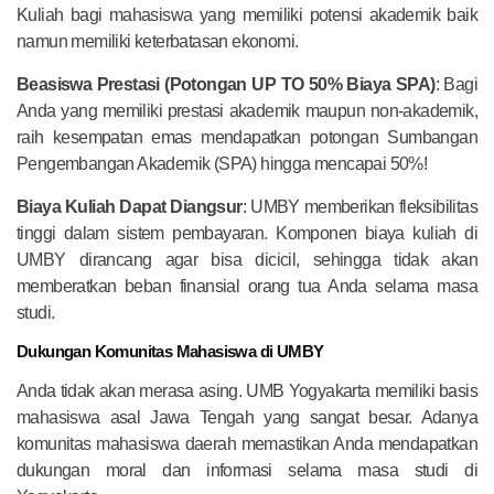
Kuliah bagi mahasiswa yang memiliki potensi akademik baik
namun memiliki keterbatasan ekonomi.
Beasiswa Prestasi (Potongan UP TO 50% Biaya SPA)
: Bagi
Anda yang memiliki prestasi akademik maupun non-akademik,
raih kesempatan emas mendapatkan potongan Sumbangan
Pengembangan Akademik (SPA) hingga mencapai 50%!
Biaya Kuliah Dapat Diangsur
: UMBY memberikan fleksibilitas
tinggi dalam sistem pembayaran. Komponen biaya kuliah di
UMBY dirancang agar bisa dicicil, sehingga tidak akan
memberatkan beban finansial orang tua Anda selama masa
studi.
Dukungan Komunitas Mahasiswa di UMBY
Anda tidak akan merasa asing. UMB Yogyakarta memiliki basis
mahasiswa asal Jawa Tengah yang sangat besar. Adanya
komunitas mahasiswa daerah memastikan Anda mendapatkan
dukungan moral dan informasi selama masa studi di