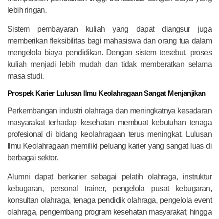
lebih ringan.
Sistem pembayaran kuliah yang dapat diangsur juga
memberikan fleksibilitas bagi mahasiswa dan orang tua dalam
mengelola biaya pendidikan. Dengan sistem tersebut, proses
kuliah menjadi lebih mudah dan tidak memberatkan selama
masa studi.
Prospek Karier Lulusan Ilmu Keolahragaan Sangat Menjanjikan
Perkembangan industri olahraga dan meningkatnya kesadaran
masyarakat terhadap kesehatan membuat kebutuhan tenaga
profesional di bidang keolahragaan terus meningkat. Lulusan
Ilmu Keolahragaan memiliki peluang karier yang sangat luas di
berbagai sektor.
Alumni dapat berkarier sebagai pelatih olahraga, instruktur
kebugaran, personal trainer, pengelola pusat kebugaran,
konsultan olahraga, tenaga pendidik olahraga, pengelola event
olahraga, pengembang program kesehatan masyarakat, hingga