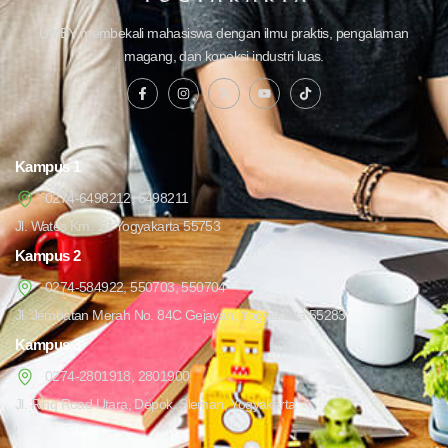
UMBY membekali mahasiswa dengan ilmu praktis, pengalaman
magang, dan koneksi industri luas.
Kampus 1
0274-6498212, 6498211
Jl. Wates Km. 10 Yogyakarta 55753
Kampus 2
0274-584922, 550703, 550704
Jl. Jembatan Merah No. 84C Gejayan, Yogyakarta 55283
Kampus 3
0274-2801918, 2801900
Jl. Ring Road Utara, Depok, Sleman, Yogyakarta