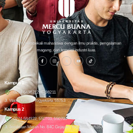
UMBY membekali mahasiswa dengan ilmu praktis, pengalaman
magang, dan koneksi industri luas.
Kampus 1
0274-6498212, 6498211
Jl. Wates Km. 10 Yogyakarta 55753
Kampus 2
0274-584922, 550703, 550704
Jl. Jembatan Merah No. 84C Gejayan, Yogyakarta 55283