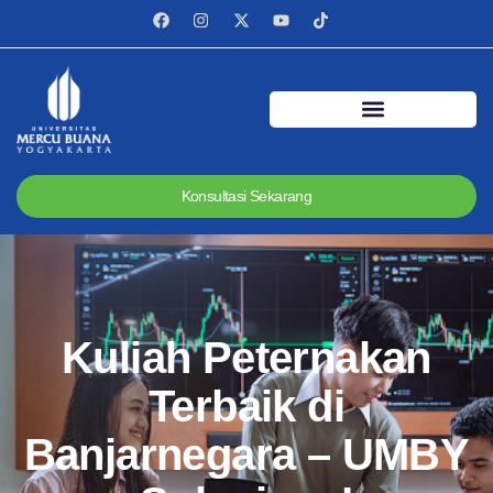
Konsultasi Sekarang
Kuliah Peternakan
Terbaik di
Banjarnegara – UMBY