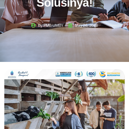
Solusinya!
By
PMB UMBY
May 26, 2026