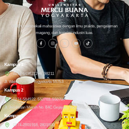
UMBY membekali mahasiswa dengan ilmu praktis, pengalaman
magang, dan koneksi industri luas.
Kampus 1
0274-6498212, 6498211
Jl. Wates Km. 10 Yogyakarta 55753
Kampus 2
0274-584922, 550703, 550704
Jl. Jembatan Merah No. 84C Gejayan, Yogyakarta 55283
Kampus 3
0274-2801918, 2801900