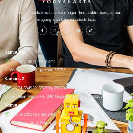
UMBY membekali mahasiswa dengan ilmu praktis, pengalaman
magang, dan koneksi industri luas.
Kampus 1
0274-6498212, 6498211
Jl. Wates Km. 10 Yogyakarta 55753
Kampus 2
0274-584922, 550703, 550704
Jl. Jembatan Merah No. 84C Gejayan, Yogyakarta 55283
Kampus 3
0274-2801918, 2801900
Jl. Ring Road Utara, Depok, Sleman, Yogyakarta