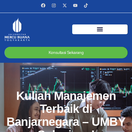
Konsultasi Sekarang
Kuliah Manajemen
Terbaik di
Banjarnegara – UMBY