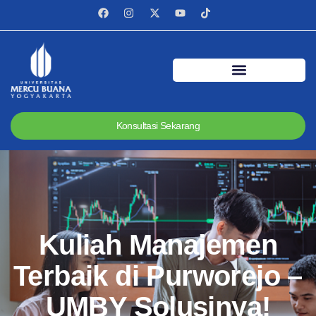
Konsultasi Sekarang
Kuliah Manajemen
Terbaik di Purworejo –
UMBY Solusinya!