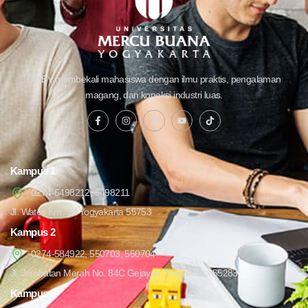
UMBY membekali mahasiswa dengan ilmu praktis, pengalaman
magang, dan koneksi industri luas.
Kampus 1
0274-6498212, 6498211
Jl. Wates Km. 10 Yogyakarta 55753
Kampus 2
0274-584922, 550703, 550704
Jl. Jembatan Merah No. 84C Gejayan, Yogyakarta 55283
Kampus 3