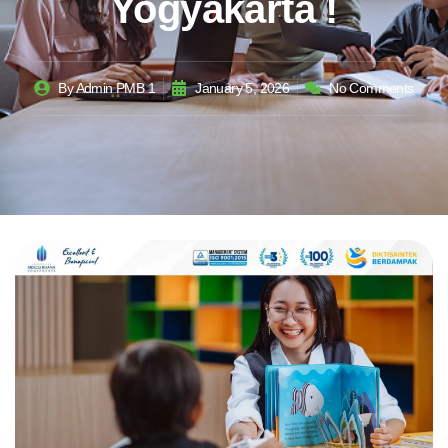
Yogyakarta !
By
Admin PMB 1
January 5, 2026
No Comments